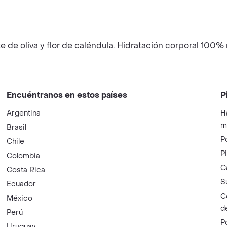
 de oliva y flor de caléndula. Hidratación corporal 100% 
Encuéntranos en estos países
P
Argentina
H
m
Brasil
P
Chile
P
Colombia
C
Costa Rica
S
Ecuador
C
México
d
Perú
P
Uruguay