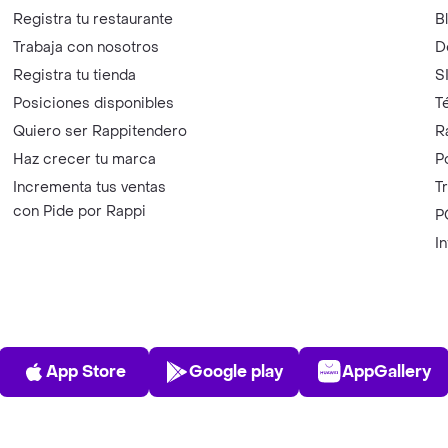
Registra tu restaurante
B
Trabaja con nosotros
D
Registra tu tienda
S
Posiciones disponibles
T
Quiero ser Rappitendero
R
Haz crecer tu marca
P
Incrementa tus ventas
T
con Pide por Rappi
P
I
App Store
Play Store
AppGalle
App Store
Google play
AppGallery