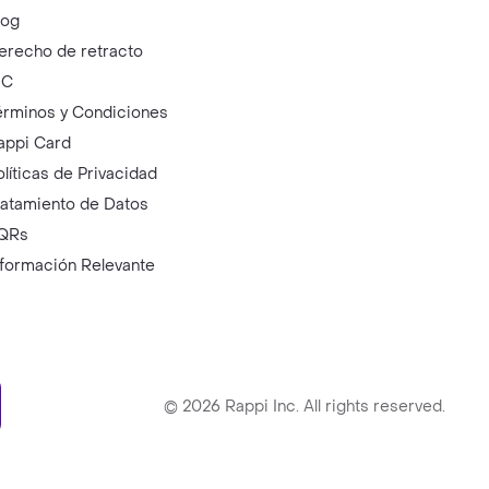
log
erecho de retracto
IC
érminos y Condiciones
appi Card
olíticas de Privacidad
ratamiento de Datos
QRs
nformación Relevante
ry
©
2026
Rappi Inc. All rights reserved.