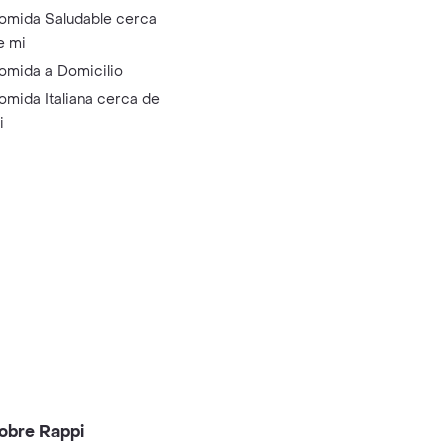
omida Saludable cerca
e mi
omida a Domicilio
omida Italiana cerca de
i
obre Rappi