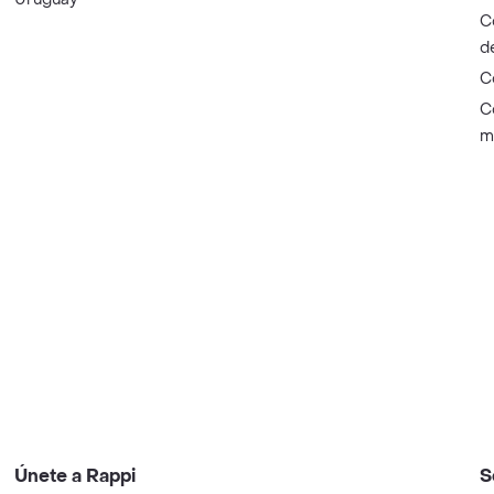
C
d
C
C
m
Únete a Rappi
S