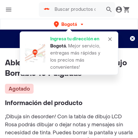
Bogotá
Regístrate
¿Nuevo en Rappi?
y disfruta de
Ingresa tu dirección en
envíos gratis por semanas
Aplican TyC
Bogotá
.
Mejor servicio,
entregas más rápidas y
los precios más
Ablero Pizarra Magica Lcd Dibujo
convenientes!
Borrable 10 Pulgadas
Agotado
Información del producto
¡Dibuja sin desorden! Con la tabla de dibujo LCD
Rosa podrás dibujar o dejar notas y mensajes sin
necesidad de tinta. Puedes borrar la pantalla y usarla