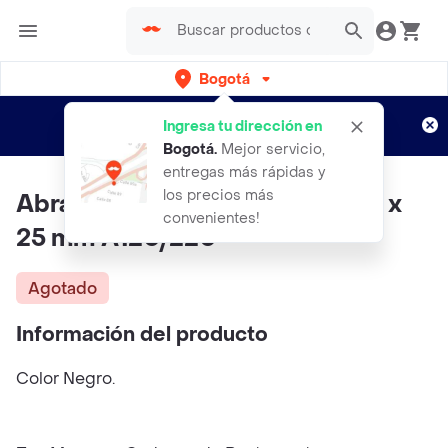
Bogotá
Regístrate
¿Nuevo en Rappi?
y disfruta de
Ingresa tu dirección en
envíos gratis por semanas
Aplican TyC
Bogotá
.
Mejor servicio,
entregas más rápidas y
los precios más
Abracol Bloque Canas 150 x 50 x
convenientes!
25 mm A120/220
Agotado
Información del producto
Color Negro.