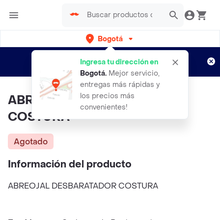
Bogotá
Regístrate
¿Nuevo en Rappi?
y disfruta de
Ingresa tu dirección en
envíos gratis por semanas
Aplican TyC
Bogotá
.
Mejor servicio,
entregas más rápidas y
los precios más
ABREOJAL DESBARATADOR
convenientes!
COSTURA
Agotado
Información del producto
ABREOJAL DESBARATADOR COSTURA