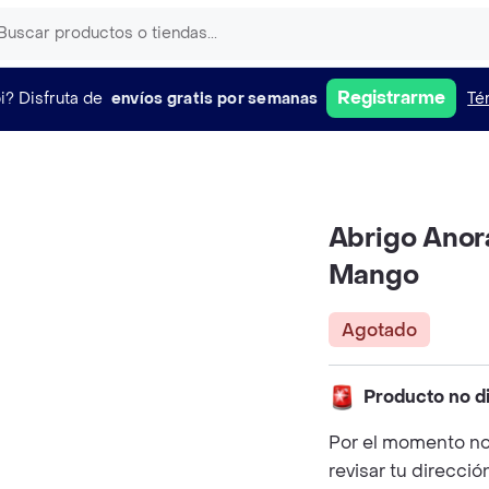
Registrarme
i?
Disfruta de
envíos gratis por semanas
Té
Abrigo Anora
Mango
Agotado
Producto no d
Por el momento no
revisar tu direcció