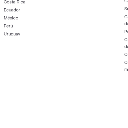
C
Costa Rica
S
Ecuador
C
México
d
Perú
P
Uruguay
C
d
C
C
m