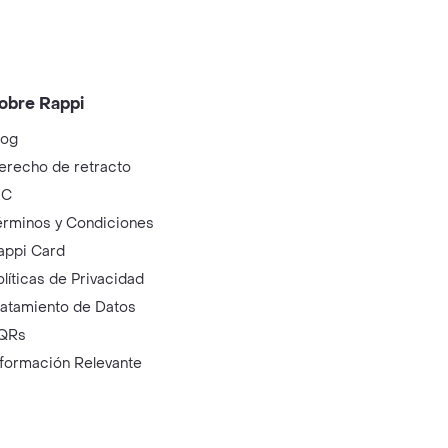
obre Rappi
log
erecho de retracto
IC
érminos y Condiciones
appi Card
olíticas de Privacidad
ratamiento de Datos
QRs
nformación Relevante