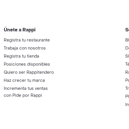
Únete a Rappi
S
Registra tu restaurante
B
Trabaja con nosotros
D
Registra tu tienda
S
Posiciones disponibles
T
Quiero ser Rappitendero
R
Haz crecer tu marca
P
Incrementa tus ventas
T
con Pide por Rappi
P
I