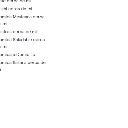
afé cerca de mi
ushi cerca de mi
omida Mexicana cerca
e mi
ostres cerca de mi
omida Saludable cerca
e mi
omida a Domicilio
omida Italiana cerca de
i