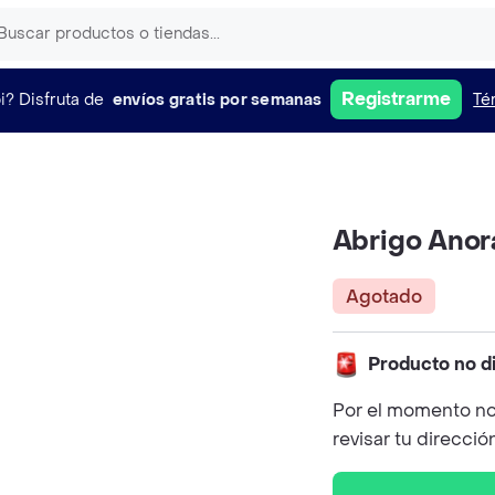
Registrarme
i?
Disfruta de
envíos gratis por semanas
Té
Abrigo Anor
Agotado
Producto no d
Por el momento no
revisar tu direcció