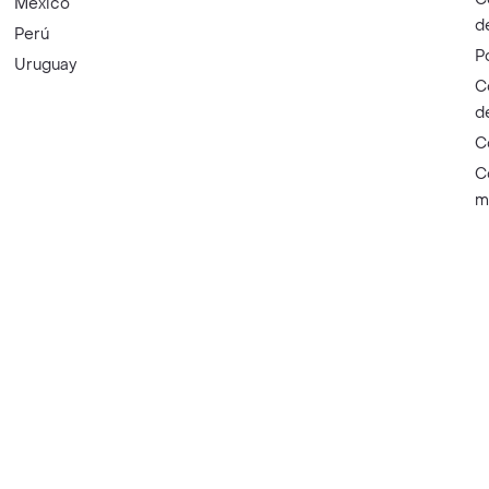
México
d
Perú
P
Uruguay
C
d
C
C
m