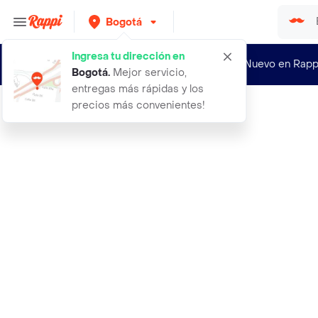
Bogotá
Ingresa tu dirección en
¿Nuevo en Rapp
Bogotá
.
Mejor servicio,
entregas más rápidas y los
precios más convenientes!
Rappi
abrigo anorak hank gris talla 09 ni