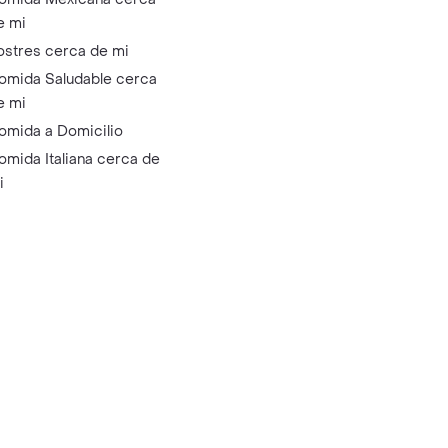
e mi
ostres cerca de mi
omida Saludable cerca
e mi
omida a Domicilio
omida Italiana cerca de
i