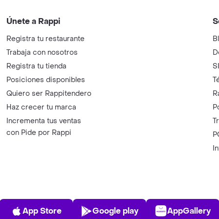
Únete a Rappi
S
Registra tu restaurante
B
Trabaja con nosotros
D
Registra tu tienda
S
Posiciones disponibles
T
Quiero ser Rappitendero
R
Haz crecer tu marca
P
Incrementa tus ventas
T
con Pide por Rappi
P
I
App Store
Play Store
AppGalle
App Store
Google play
AppGallery