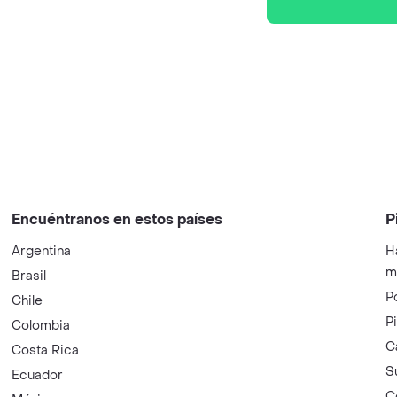
Encuéntranos en estos países
P
Argentina
H
m
Brasil
P
Chile
P
Colombia
C
Costa Rica
S
Ecuador
C