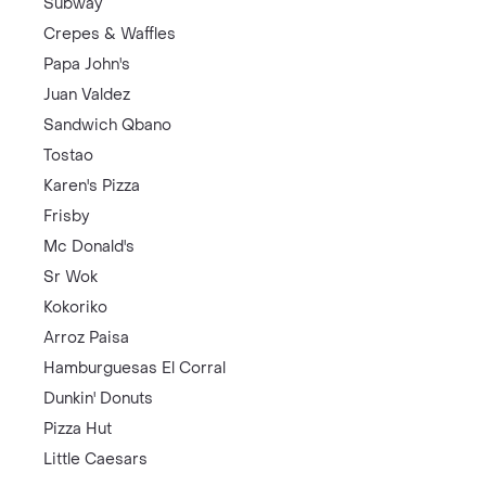
Subway
Crepes & Waffles
Papa John's
Juan Valdez
Sandwich Qbano
Tostao
Karen's Pizza
Frisby
Mc Donald's
Sr Wok
Kokoriko
Arroz Paisa
Hamburguesas El Corral
Dunkin' Donuts
Pizza Hut
Little Caesars