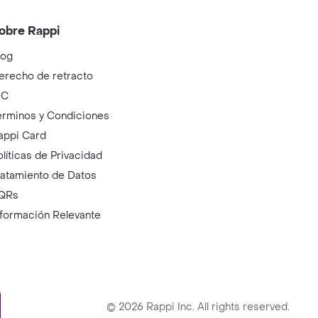
obre Rappi
log
erecho de retracto
IC
érminos y Condiciones
appi Card
olíticas de Privacidad
ratamiento de Datos
QRs
nformación Relevante
ry
©
2026
Rappi Inc. All rights reserved.