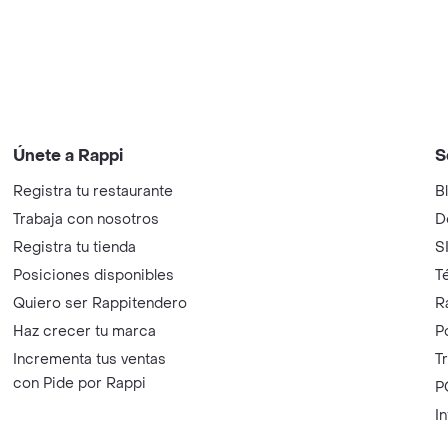
Únete a Rappi
S
Registra tu restaurante
B
Trabaja con nosotros
D
Registra tu tienda
S
Posiciones disponibles
T
Quiero ser Rappitendero
R
Haz crecer tu marca
P
Incrementa tus ventas
T
con Pide por Rappi
P
I