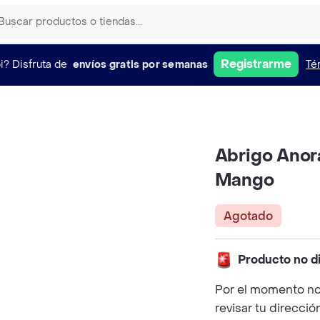
Registrarme
i?
Disfruta de
envíos gratis por semanas
Té
Abrigo Anor
Mango
Agotado
Producto no d
Por el momento no
revisar tu direcció