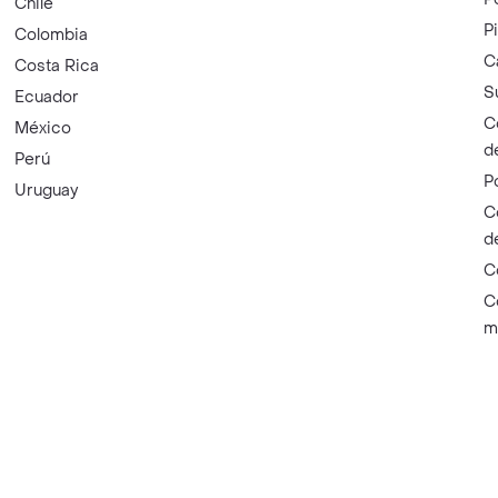
Chile
P
Colombia
C
Costa Rica
S
Ecuador
C
México
d
Perú
P
Uruguay
C
d
C
C
m