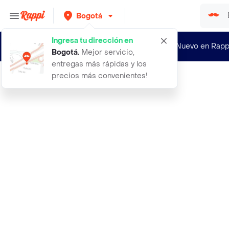
Bogotá
Ingresa tu dirección en
¿Nuevo en Rapp
Bogotá
.
Mejor servicio,
entregas más rápidas y los
precios más convenientes!
Rappi
abrigo anorak hyper navy talla l ho