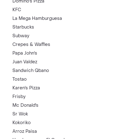
Domino's Pizza
KFC
La Mega Hamburguesa
Starbucks
Subway
Crepes & Waffles
Papa John's
Juan Valdez
Sandwich Qbano
Tostao
Karen's Pizza
Frisby
Mc Donald's
Sr Wok
Kokoriko
Arroz Paisa