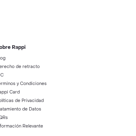
obre Rappi
log
erecho de retracto
IC
érminos y Condiciones
appi Card
olíticas de Privacidad
ratamiento de Datos
QRs
nformación Relevante