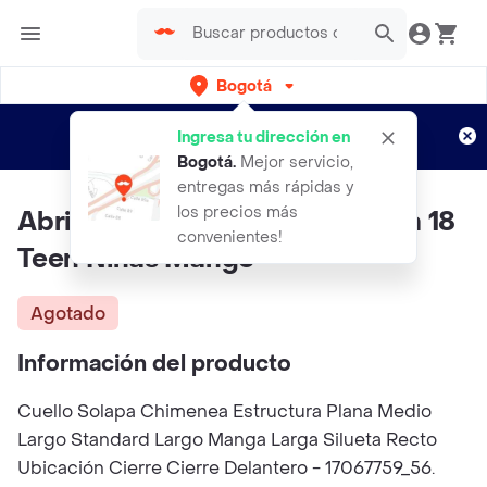
Bogotá
Regístrate
¿Nuevo en Rappi?
y disfruta de
Ingresa tu dirección en
envíos gratis por semanas
Aplican TyC
Bogotá
.
Mejor servicio,
entregas más rápidas y
los precios más
Abrigo Anorak Onion Navy Talla 18
convenientes!
Teen Niñas Mango
Agotado
Información del producto
Cuello Solapa Chimenea Estructura Plana Medio
Largo Standard Largo Manga Larga Silueta Recto
Ubicación Cierre Cierre Delantero - 17067759_56.