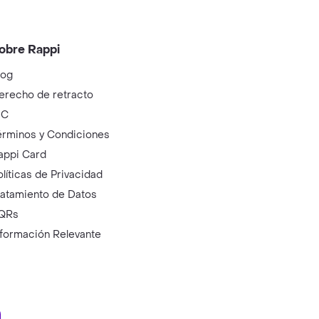
obre Rappi
log
erecho de retracto
IC
érminos y Condiciones
appi Card
olíticas de Privacidad
ratamiento de Datos
QRs
nformación Relevante
ry