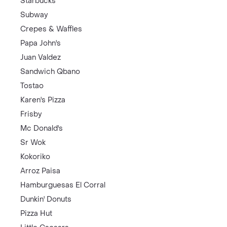
Starbucks
Subway
Crepes & Waffles
Papa John's
Juan Valdez
Sandwich Qbano
Tostao
Karen's Pizza
Frisby
Mc Donald's
Sr Wok
Kokoriko
Arroz Paisa
Hamburguesas El Corral
Dunkin' Donuts
Pizza Hut