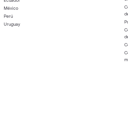
Ecuador
C
México
d
Perú
P
Uruguay
C
d
C
C
m