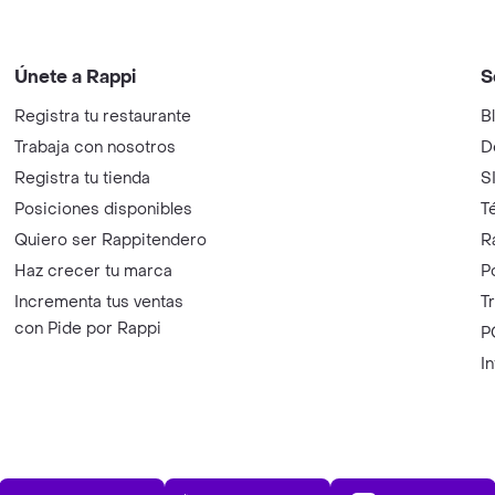
Únete a Rappi
S
Registra tu restaurante
B
Trabaja con nosotros
D
Registra tu tienda
S
Posiciones disponibles
T
Quiero ser Rappitendero
R
Haz crecer tu marca
P
Incrementa tus ventas
T
con Pide por Rappi
P
I
App Store
Play Store
AppGalle