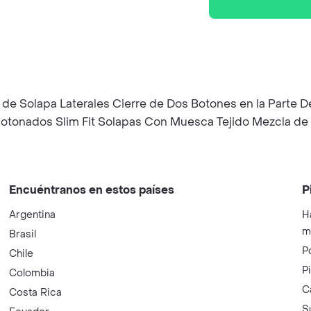
llos de Solapa Laterales Cierre de Dos Botones en la Parte
botonados Slim Fit Solapas Con Muesca Tejido Mezcla de
Encuéntranos en estos países
P
Argentina
H
m
Brasil
P
Chile
P
Colombia
C
Costa Rica
S