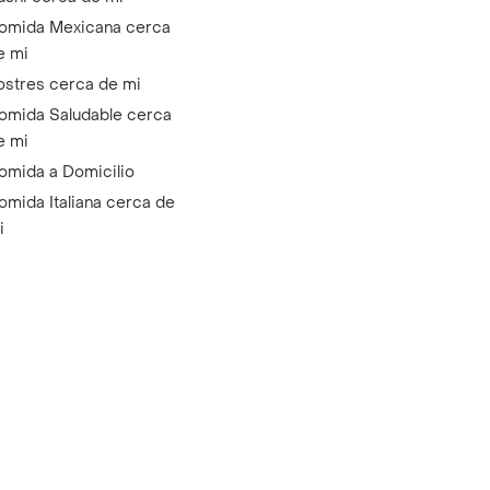
omida Mexicana cerca
e mi
ostres cerca de mi
omida Saludable cerca
e mi
omida a Domicilio
omida Italiana cerca de
i