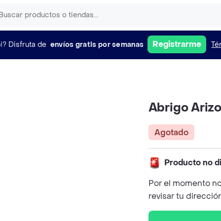
Registrarme
i?
Disfruta de
envíos gratis por semanas
Té
Abrigo Ariz
Agotado
Producto no d
Por el momento no
revisar tu direcció