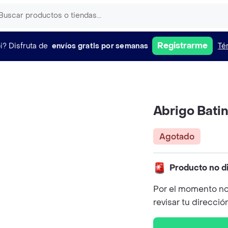
Registrarme
i?
Disfruta de
envíos gratis por semanas
Té
Abrigo Batin
Agotado
Producto no d
Por el momento no
revisar tu direcció