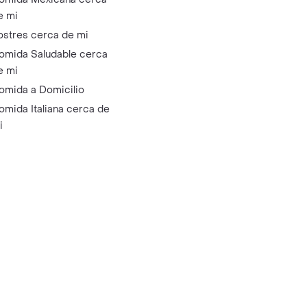
e mi
ostres cerca de mi
omida Saludable cerca
e mi
omida a Domicilio
omida Italiana cerca de
i