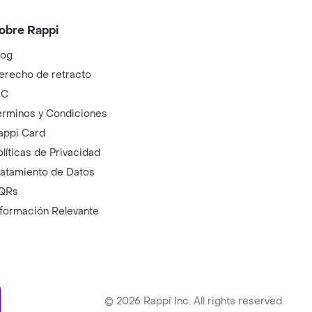
obre Rappi
log
erecho de retracto
IC
érminos y Condiciones
appi Card
olíticas de Privacidad
ratamiento de Datos
QRs
nformación Relevante
ry
©
2026
Rappi Inc. All rights reserved.