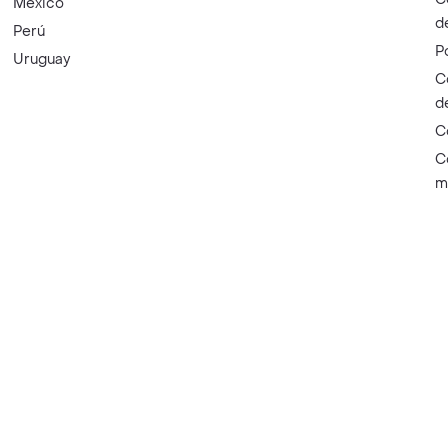
México
d
Perú
P
Uruguay
C
d
C
C
m