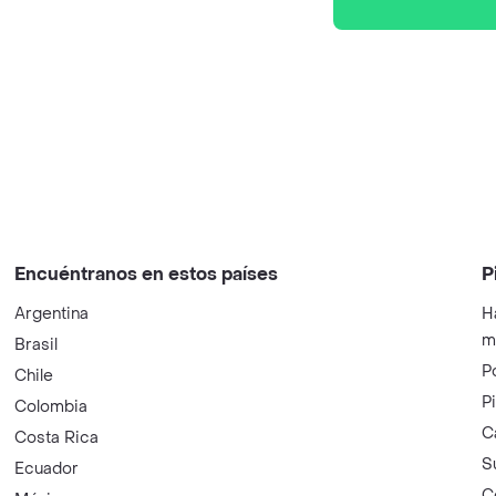
Encuéntranos en estos países
P
Argentina
H
m
Brasil
P
Chile
P
Colombia
C
Costa Rica
S
Ecuador
C