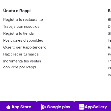
Únete a Rappi
S
Registra tu restaurante
B
Trabaja con nosotros
D
Registra tu tienda
S
Posiciones disponibles
T
Quiero ser Rappitendero
R
Haz crecer tu marca
P
Incrementa tus ventas
T
con Pide por Rappi
P
I
App Store
Play Store
AppGalle
App Store
Google play
AppGallery