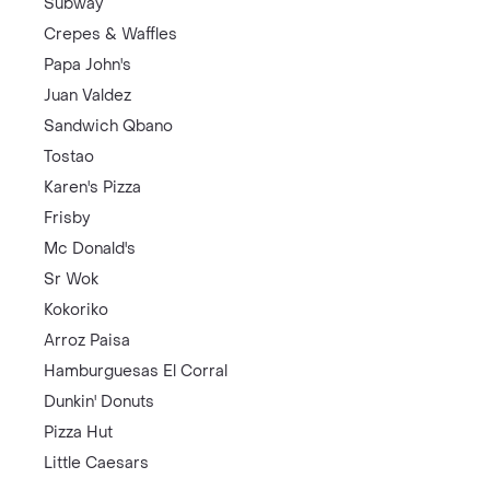
Subway
Crepes & Waffles
Papa John's
Juan Valdez
Sandwich Qbano
Tostao
Karen's Pizza
Frisby
Mc Donald's
Sr Wok
Kokoriko
Arroz Paisa
Hamburguesas El Corral
Dunkin' Donuts
Pizza Hut
Little Caesars