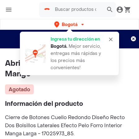
Bogotá
Regístrate
¿Nuevo en Rappi?
y disfruta de
Ingresa tu dirección en
envíos gratis por semanas
Aplican TyC
Bogotá
.
Mejor servicio,
entregas más rápidas y
los precios más
Abrigo Bole Rosa Talla 08 Niña
convenientes!
Mango
Agotado
Información del producto
Cierre de Botones Cuello Redondo Diseño Recto
Dos Bolsillos Laterales Efecto Pelo Forro Interior
Manga Larga - 17025973_85.