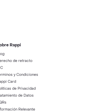
obre Rappi
log
erecho de retracto
IC
érminos y Condiciones
appi Card
olíticas de Privacidad
ratamiento de Datos
QRs
nformación Relevante