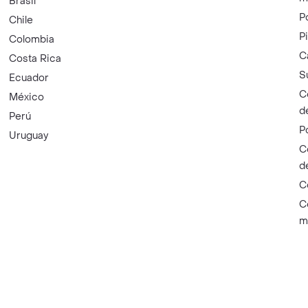
Brasil
P
Chile
P
Colombia
C
Costa Rica
S
Ecuador
C
México
d
Perú
P
Uruguay
C
d
C
C
m