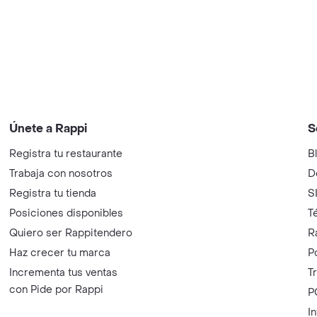
Únete a Rappi
S
Registra tu restaurante
B
Trabaja con nosotros
D
Registra tu tienda
S
Posiciones disponibles
T
Quiero ser Rappitendero
R
Haz crecer tu marca
P
Incrementa tus ventas
T
con Pide por Rappi
P
I