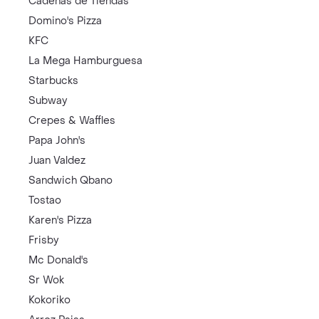
Cadenas de Tiendas
Domino's Pizza
KFC
La Mega Hamburguesa
Starbucks
Subway
Crepes & Waffles
Papa John's
Juan Valdez
Sandwich Qbano
Tostao
Karen's Pizza
Frisby
Mc Donald's
Sr Wok
Kokoriko