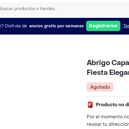
Registrarme
i?
Disfruta de
envíos gratis por semanas
Té
Abrigo Capa
Fiesta Eleg
Agotado
Producto no d
Por el momento no
revisar tu direcció