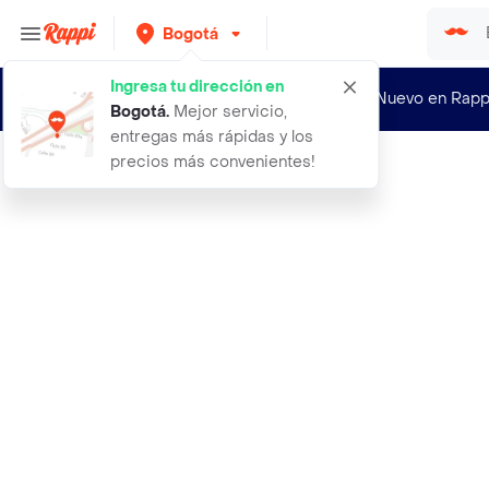
Bogotá
Ingresa tu dirección en
¿Nuevo en Rapp
Bogotá
.
Mejor servicio,
entregas más rápidas y los
precios más convenientes!
Rappi
abrigo capa ross chal casual matrim