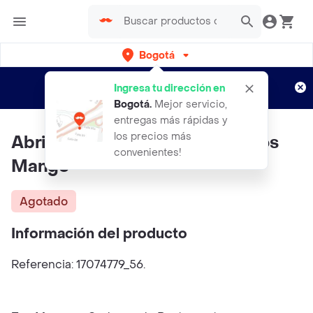
Bogotá
Regístrate
¿Nuevo en Rappi?
y disfruta de
Ingresa tu dirección en
envíos gratis por semanas
Aplican TyC
Bogotá
.
Mejor servicio,
entregas más rápidas y
los precios más
Abrigo Fede Navy Talla 06 Niños
convenientes!
Mango
Agotado
Información del producto
Referencia: 17074779_56.