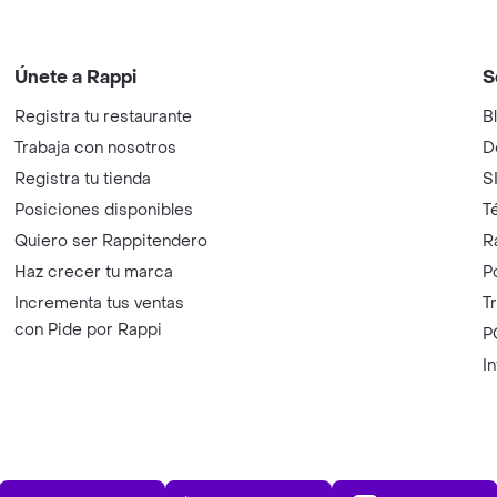
Únete a Rappi
S
Registra tu restaurante
B
Trabaja con nosotros
D
Registra tu tienda
S
Posiciones disponibles
T
Quiero ser Rappitendero
R
Haz crecer tu marca
P
Incrementa tus ventas
T
con Pide por Rappi
P
I
App Store
Play Store
AppGalle