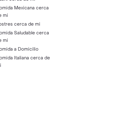
omida Mexicana cerca
e mi
ostres cerca de mi
omida Saludable cerca
e mi
omida a Domicilio
omida Italiana cerca de
i