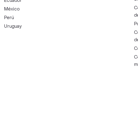
Ecuador
C
México
d
Perú
P
Uruguay
C
d
C
C
m