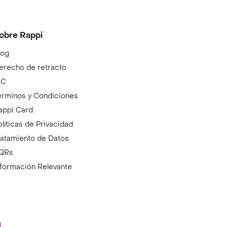
obre Rappi
log
erecho de retracto
IC
érminos y Condiciones
appi Card
olíticas de Privacidad
ratamiento de Datos
QRs
nformación Relevante
ry