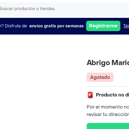
Registrarme
i?
Disfruta de
envíos gratis por semanas
Té
Abrigo Mari
Agotado
Producto no d
Por el momento no
revisar tu direcció