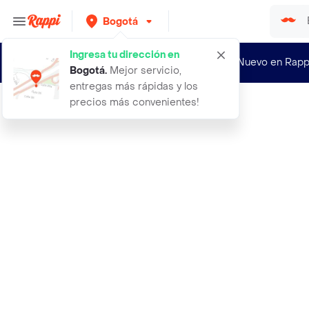
Bogotá
Ingresa tu dirección en
¿Nuevo en Rapp
Bogotá
.
Mejor servicio,
entregas más rápidas y los
precios más convenientes!
Rappi
abrigo marion camel talla 66 nina m