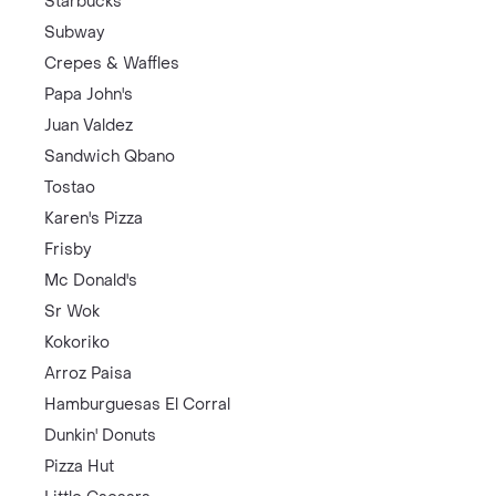
Starbucks
Subway
Crepes & Waffles
Papa John's
Juan Valdez
Sandwich Qbano
Tostao
Karen's Pizza
Frisby
Mc Donald's
Sr Wok
Kokoriko
Arroz Paisa
Hamburguesas El Corral
Dunkin' Donuts
Pizza Hut