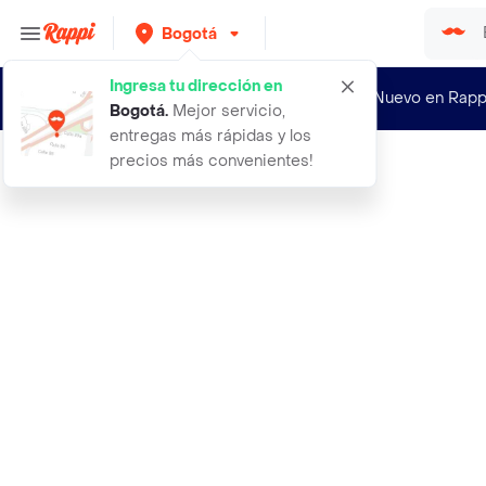
Bogotá
Ingresa tu dirección en
¿Nuevo en Rapp
Bogotá
.
Mejor servicio,
entregas más rápidas y los
precios más convenientes!
Rappi
abrigo parka tango oliva talla xl h