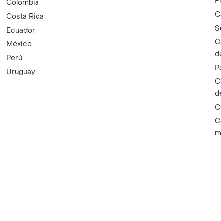
P
Colombia
C
Costa Rica
S
Ecuador
C
México
d
Perú
P
Uruguay
C
d
C
C
m