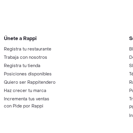
Únete a Rappi
S
Registra tu restaurante
B
Trabaja con nosotros
D
Registra tu tienda
S
Posiciones disponibles
T
Quiero ser Rappitendero
R
Haz crecer tu marca
P
Incrementa tus ventas
T
con Pide por Rappi
P
I