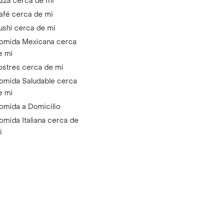
izza cerca de mi
afé cerca de mi
ushi cerca de mi
omida Mexicana cerca
e mi
ostres cerca de mi
omida Saludable cerca
e mi
omida a Domicilio
omida Italiana cerca de
i