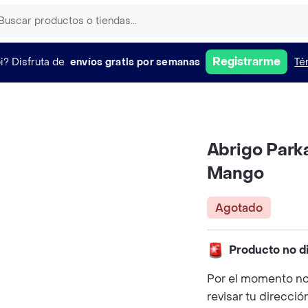
Registrarme
i?
Disfruta de
envíos gratis por semanas
Té
Abrigo Park
Mango
Agotado
Producto no d
Por el momento no
revisar tu direcció