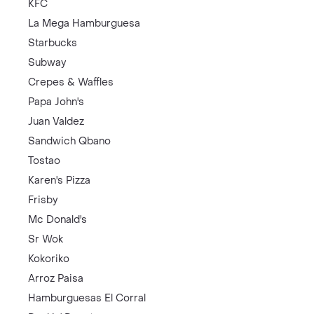
KFC
La Mega Hamburguesa
Starbucks
Subway
Crepes & Waffles
Papa John's
Juan Valdez
Sandwich Qbano
Tostao
Karen's Pizza
Frisby
Mc Donald's
Sr Wok
Kokoriko
Arroz Paisa
Hamburguesas El Corral