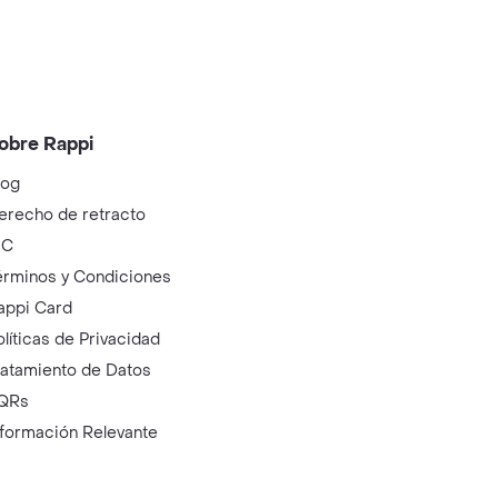
obre Rappi
log
erecho de retracto
IC
érminos y Condiciones
appi Card
olíticas de Privacidad
ratamiento de Datos
QRs
nformación Relevante