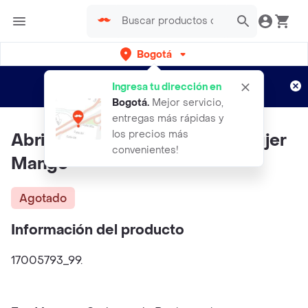
Bogotá
Regístrate
¿Nuevo en Rappi?
y disfruta de
Ingresa tu dirección en
envíos gratis por semanas
Aplican TyC
Bogotá
.
Mejor servicio,
entregas más rápidas y
los precios más
Abrigo Picarol Negro Talla L Mujer
convenientes!
Mango
Agotado
Información del producto
17005793_99.