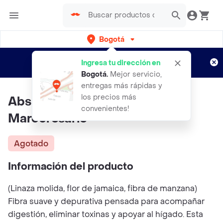
Bogotá
Regístrate
¿Nuevo en Rappi?
y disfruta de
Ingresa tu dirección en
envíos gratis por semanas
Aplican TyC
Bogotá
.
Mejor servicio,
entregas más rápidas y
los precios más
Abs Plus Fibra X300gr
convenientes!
Marcerosario
Agotado
Información del producto
(Linaza molida, flor de jamaica, fibra de manzana)
Fibra suave y depurativa pensada para acompañar
digestión, eliminar toxinas y apoyar al hígado. Esta