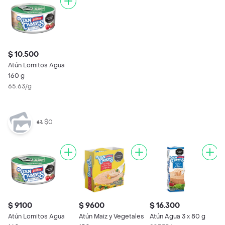
$ 10.500
Atún Lomitos Agua
160 g
65.63/g
$0
$ 9100
$ 9600
$ 16.300
$
Atún Lomitos Agua
Atún Maiz y Vegetales
Atún Agua 3 x 80 g
A