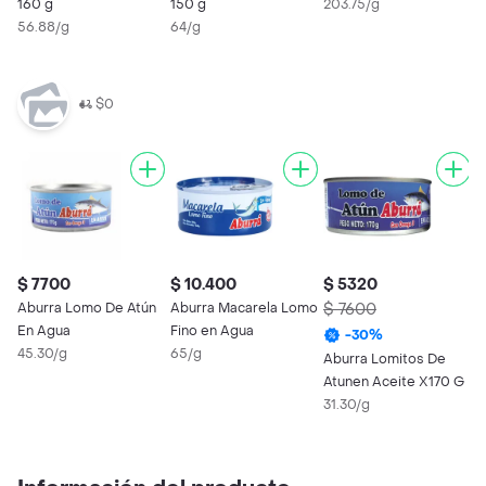
160 g
150 g
203.75/g
2
56.88/g
64/g
$0
$ 7700
$ 10.400
$ 5320
$
Aburra Lomo De Atún
Aburra Macarela Lomo
$ 7600
A
En Agua
Fino en Agua
1
-
30
%
45.30/g
65/g
Aburra Lomitos De
Atunen Aceite X170 G
31.30/g