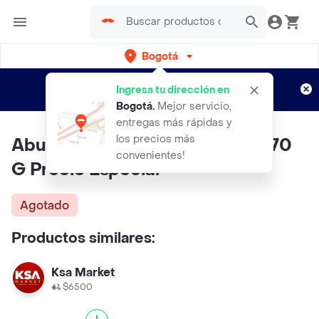
Bogotá
Regístrate
¿Nuevo en Rappi?
y disfruta de
Ingresa tu dirección en
envíos gratis por semanas
Aplican TyC
Bogotá
.
Mejor servicio,
entregas más rápidas y
los precios más
Aburra Atunen Agua 3 Unds X170
convenientes!
G Precio Especial
Agotado
Productos similares:
Ksa Market
$6500