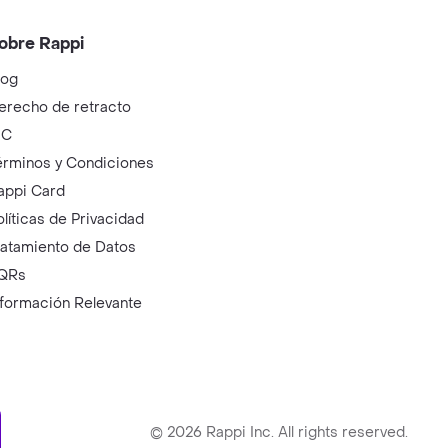
obre Rappi
log
erecho de retracto
IC
érminos y Condiciones
appi Card
olíticas de Privacidad
ratamiento de Datos
QRs
nformación Relevante
ry
©
2026
Rappi Inc. All rights reserved.