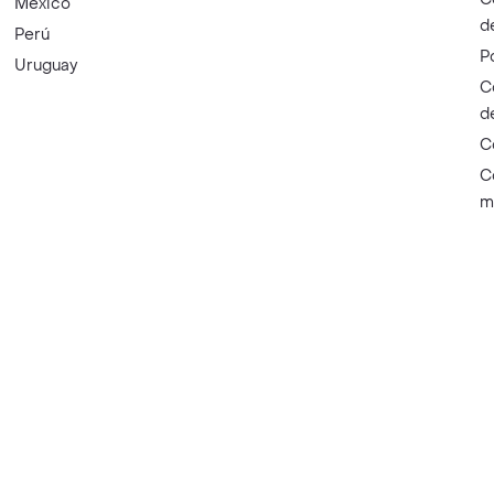
México
d
Perú
P
Uruguay
C
d
C
C
m