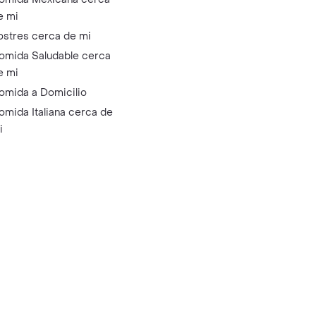
e mi
ostres cerca de mi
omida Saludable cerca
e mi
omida a Domicilio
omida Italiana cerca de
i