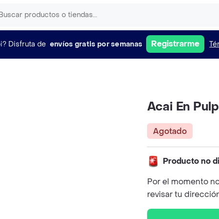
Registrarme
i?
Disfruta de
envíos gratis por semanas
Té
Acai En Pul
Agotado
Producto no d
Por el momento no
revisar tu direcció