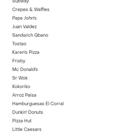
Subway
Crepes & Waffles
Papa John's
Juan Valdez
Sandwich Qbano
Tostao
Karen's Pizza
Frisby
Mc Donald's
Sr Wok
Kokoriko
Arroz Paisa
Hamburguesas El Corral
Dunkin' Donuts
Pizza Hut
Little Caesars