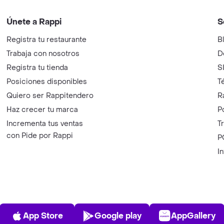
Únete a Rappi
S
Registra tu restaurante
B
Trabaja con nosotros
D
Registra tu tienda
S
Posiciones disponibles
T
Quiero ser Rappitendero
R
Haz crecer tu marca
P
Incrementa tus ventas
T
con Pide por Rappi
P
I
App Store
Play Store
AppGalle
App Store
Google play
AppGallery