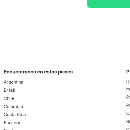
Encuéntranos en estos países
P
Argentina
H
m
Brasil
P
Chile
P
Colombia
C
Costa Rica
S
Ecuador
C