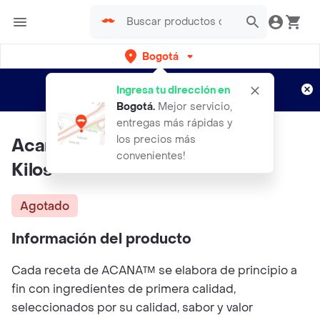
Bogotá
Regístrate
¿Nuevo en Rappi?
y disfruta de
Ingresa tu dirección en
envíos gratis por semanas
Aplican TyC
Bogotá
.
Mejor servicio,
entregas más rápidas y
los precios más
Acana Free Run Poultry X 5.90
convenientes!
Kilos
Agotado
Información del producto
Cada receta de ACANA™ se elabora de principio a
fin con ingredientes de primera calidad,
seleccionados por su calidad, sabor y valor