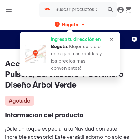
Bogotá
Regístrate
¿Nuevo en Rappi?
y disfruta de
Ingresa tu dirección en
envíos gratis por semanas
Aplican TyC
Bogotá
.
Mejor servicio,
entregas más rápidas y
los precios más
Accesorio Navideño 3 En 1:
convenientes!
Pulsera, Servilletero Y Cortinero
Diseño Árbol Verde
Agotado
Información del producto
¡Dale un toque especial a tu Navidad con este
increíble accesorio! Este versátil adorno no solo es