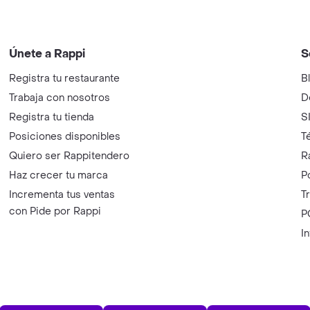
Únete a Rappi
S
Registra tu restaurante
B
Trabaja con nosotros
D
Registra tu tienda
S
Posiciones disponibles
T
Quiero ser Rappitendero
R
Haz crecer tu marca
P
Incrementa tus ventas
T
con Pide por Rappi
P
I