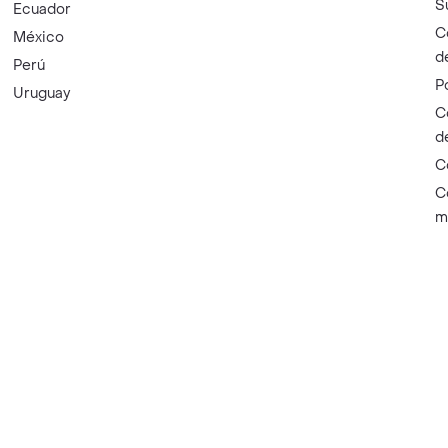
S
Ecuador
C
México
d
Perú
P
Uruguay
C
d
C
C
m