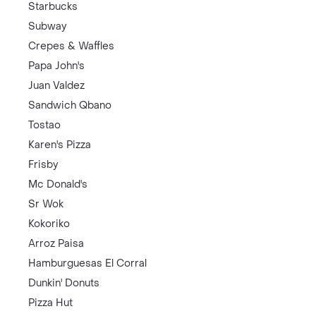
Starbucks
Subway
Crepes & Waffles
Papa John's
Juan Valdez
Sandwich Qbano
Tostao
Karen's Pizza
Frisby
Mc Donald's
Sr Wok
Kokoriko
Arroz Paisa
Hamburguesas El Corral
Dunkin' Donuts
Pizza Hut