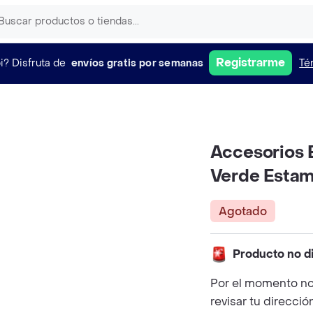
Registrarme
i?
Disfruta de
envíos gratis por semanas
Té
Accesorios 
Verde Esta
Agotado
Producto no d
Por el momento no
revisar tu direcció