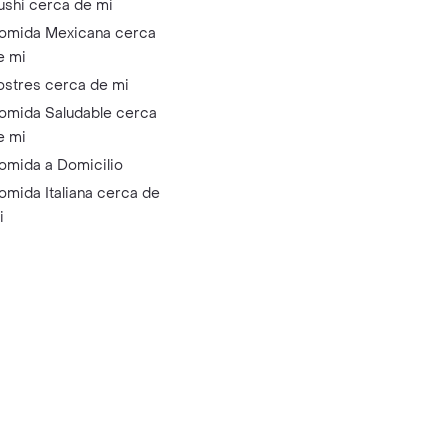
ushi cerca de mi
omida Mexicana cerca
e mi
ostres cerca de mi
omida Saludable cerca
e mi
omida a Domicilio
omida Italiana cerca de
i