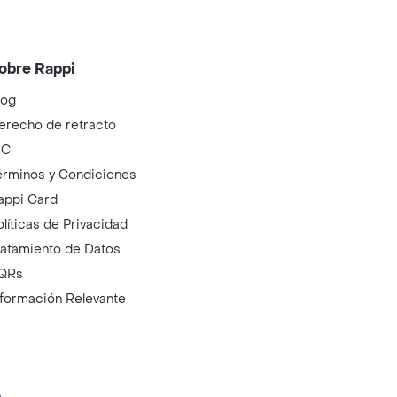
obre Rappi
log
erecho de retracto
IC
érminos y Condiciones
appi Card
olíticas de Privacidad
ratamiento de Datos
QRs
nformación Relevante