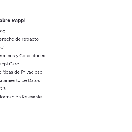
obre Rappi
log
erecho de retracto
IC
érminos y Condiciones
appi Card
olíticas de Privacidad
ratamiento de Datos
QRs
nformación Relevante
ry