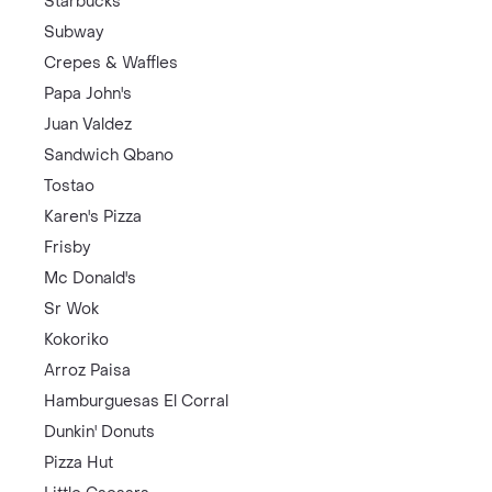
Starbucks
Subway
Crepes & Waffles
Papa John's
Juan Valdez
Sandwich Qbano
Tostao
Karen's Pizza
Frisby
Mc Donald's
Sr Wok
Kokoriko
Arroz Paisa
Hamburguesas El Corral
Dunkin' Donuts
Pizza Hut