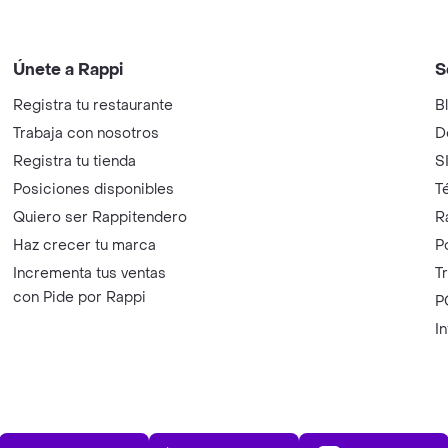
Únete a Rappi
S
Registra tu restaurante
B
Trabaja con nosotros
D
Registra tu tienda
S
Posiciones disponibles
T
Quiero ser Rappitendero
R
Haz crecer tu marca
P
Incrementa tus ventas
T
con Pide por Rappi
P
I
App Store
Play Store
AppGalle