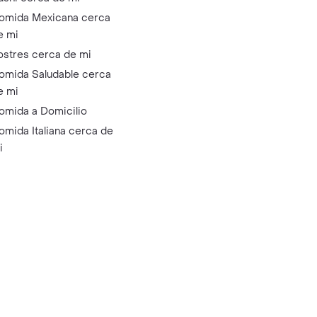
omida Mexicana cerca
e mi
ostres cerca de mi
omida Saludable cerca
e mi
omida a Domicilio
omida Italiana cerca de
i