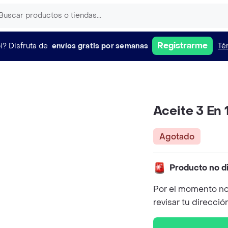
Registrarme
i?
Disfruta de
envíos gratis por semanas
Té
Aceite 3 En 
Agotado
Producto no d
Por el momento no
revisar tu direcció