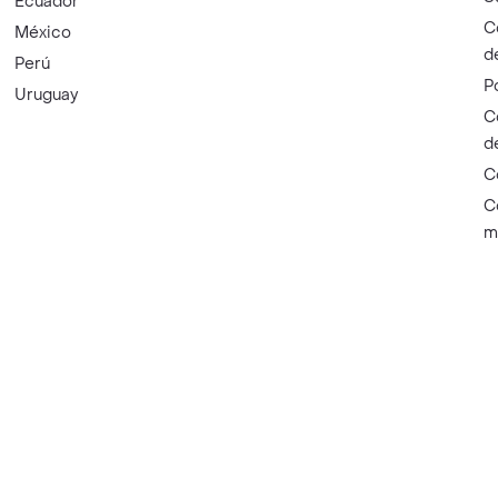
Ecuador
C
México
d
Perú
P
Uruguay
C
d
C
C
m