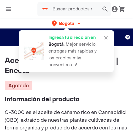
Bogotá
Regístrate
¿Nuevo en Rappi?
y disfruta de
Ingresa tu dirección en
envíos gratis por semanas
Aplican TyC
Bogotá
.
Mejor servicio,
entregas más rápidas y
los precios más
Aceite C-3000 Cbd Mg X30ml |
convenientes!
Enecta
Agotado
Información del producto
C-3000 es el aceite de cáñamo rico en Cannabidiol
(CBD), extraído de nuestras plantas cultivadas de
forma orgánica y producido de acuerdo con los más