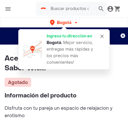
Bogotá
Regístrate
¿Nuevo en Rappi?
y disfruta de
Ingresa tu dirección en
envíos gratis por semanas
Aplican TyC
Bogotá
.
Mejor servicio,
entregas más rápidas y
los precios más
Aceite Corporal Para Masajes
convenientes!
Sabor Wiski
Agotado
Información del producto
Disfruta con tu pareja un espacio de relajacion y
erotismo