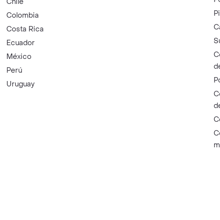
Chile
P
Colombia
C
Costa Rica
S
Ecuador
C
México
d
Perú
P
Uruguay
C
d
C
C
m