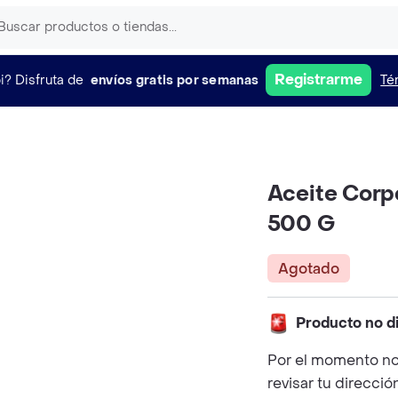
Registrarme
i?
Disfruta de
envíos gratis por semanas
Té
Aceite Corpo
500 G
Agotado
Producto no d
Por el momento no
revisar tu direcció