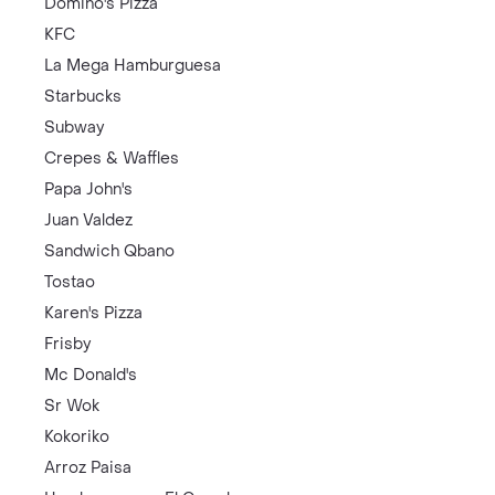
Domino's Pizza
KFC
La Mega Hamburguesa
Starbucks
Subway
Crepes & Waffles
Papa John's
Juan Valdez
Sandwich Qbano
Tostao
Karen's Pizza
Frisby
Mc Donald's
Sr Wok
Kokoriko
Arroz Paisa