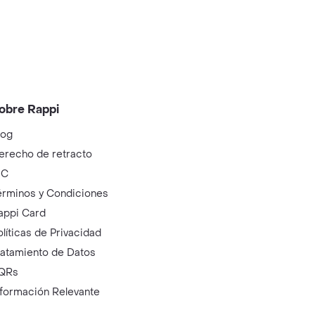
obre Rappi
log
erecho de retracto
IC
érminos y Condiciones
appi Card
olíticas de Privacidad
ratamiento de Datos
QRs
nformación Relevante