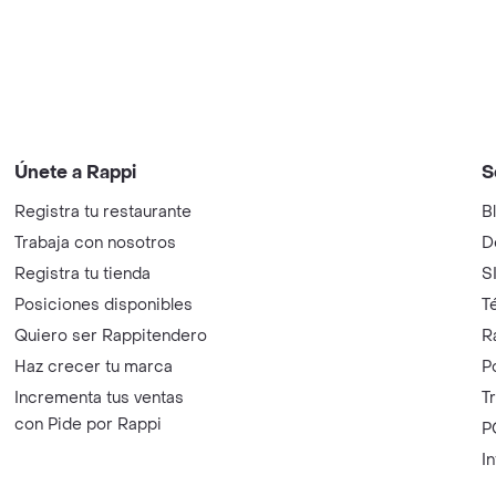
Únete a Rappi
S
Registra tu restaurante
B
Trabaja con nosotros
D
Registra tu tienda
S
Posiciones disponibles
T
Quiero ser Rappitendero
R
Haz crecer tu marca
P
Incrementa tus ventas
T
con Pide por Rappi
P
I