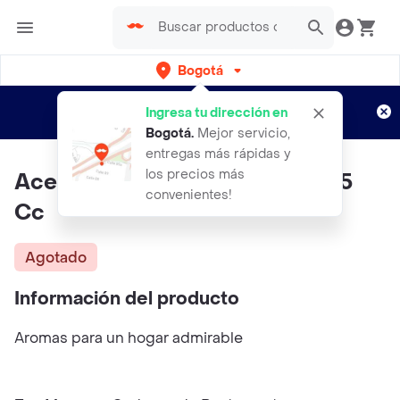
Bogotá
Regístrate
¿Nuevo en Rappi?
y disfruta de
Ingresa tu dirección en
envíos gratis por semanas
Aplican TyC
Bogotá
.
Mejor servicio,
entregas más rápidas y
los precios más
Aceite De Citronela Citrica X 25
convenientes!
Cc
Agotado
Información del producto
Aromas para un hogar admirable