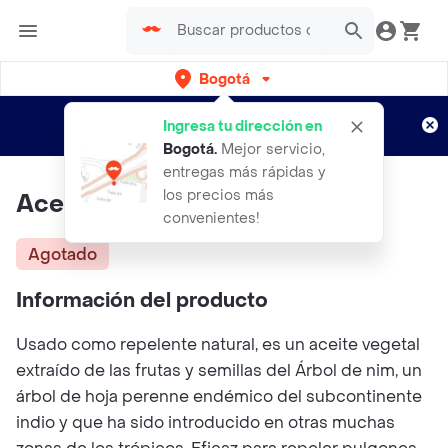
Bogotá
Regístrate
¿Nuevo en Rappi?
y disfruta de
Ingresa tu dirección en
envíos gratis por semanas
Aplican TyC
Bogotá
.
Mejor servicio,
entregas más rápidas y
los precios más
Aceite De Neem 250 Ml
convenientes!
Agotado
Información del producto
Usado como repelente natural, es un aceite vegetal
extraído de las frutas y semillas del Árbol de nim, un
árbol de hoja perenne endémico del subcontinente
indio y que ha sido introducido en otras muchas