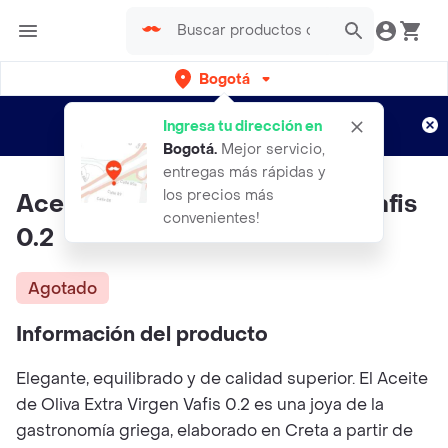
Bogotá
Regístrate
¿Nuevo en Rappi?
y disfruta de
Ingresa tu dirección en
envíos gratis por semanas
Aplican TyC
Bogotá
.
Mejor servicio,
entregas más rápidas y
los precios más
Aceite De Oliva Extra Virgen Vafis
convenientes!
0.2
Agotado
Información del producto
Elegante, equilibrado y de calidad superior. El Aceite
de Oliva Extra Virgen Vafis 0.2 es una joya de la
gastronomía griega, elaborado en Creta a partir de