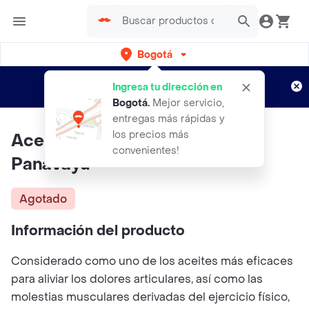
Bogotá
Regístrate
¿Nuevo en Rappi?
y disfruta de
Ingresa tu dirección en
envíos gratis por semanas
Aplican TyC
Bogotá
.
Mejor servicio,
entregas más rápidas y
los precios más
Aceite Esencial De Romero
convenientes!
Panavayu
Agotado
Información del producto
Considerado como uno de los aceites más eficaces
para aliviar los dolores articulares, así como las
molestias musculares derivadas del ejercicio físico,