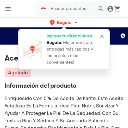
Bogotá
Regístrate
¿Nuevo en Rappi?
y disfruta de
Ingresa tu dirección en
envíos gratis por semanas
Aplican TyC
Bogotá
.
Mejor servicio,
entregas más rápidas y
los precios más
Aceite Fabuloso Karité
convenientes!
Agotado
Información del producto
Enriquecido Con 5% De Aceite De Karite, Este Aceite
Fabuloso Es La Formula Ideal Para Nutrir, Suavizar Y
Ayudar A Proteger La Piel De La Sequedad. Con Su
Textura Rica Y Sedosa Y Su Acabado Satinado