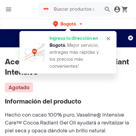
Bogotá
Regístrate
¿Nuevo en Rappi?
y disfruta de
Ingresa tu dirección en
envíos gratis por semanas
Aplican TyC
Bogotá
.
Mejor servicio,
entregas más rápidas y
los precios más
Aceite Gel Vaseline Cocoa Radiant
convenientes!
Intensive
Agotado
Información del producto
Hecho con cacao 100% puro, Vaseline® Intensive
Care™ Cocoa Radiant Gel Oil ayudará a revitalizar la
piel seca y opaca dándole un brillo natural.