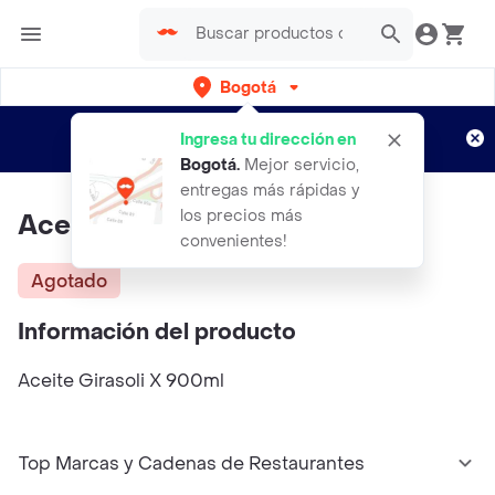
Bogotá
Regístrate
¿Nuevo en Rappi?
y disfruta de
Ingresa tu dirección en
envíos gratis por semanas
Aplican TyC
Bogotá
.
Mejor servicio,
entregas más rápidas y
los precios más
Aceite Girasoli X 900ml
convenientes!
Agotado
Información del producto
Aceite Girasoli X 900ml
Top Marcas y Cadenas de Restaurantes