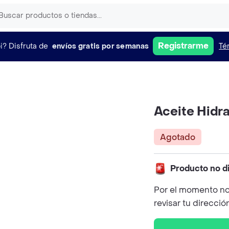
Registrarme
i?
Disfruta de
envíos gratis por semanas
Té
Aceite Hidr
Agotado
Producto no d
Por el momento no
revisar tu direcció