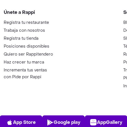
Únete a Rappi
S
Registra tu restaurante
B
Trabaja con nosotros
D
Registra tu tienda
S
Posiciones disponibles
T
Quiero ser Rappitendero
R
Haz crecer tu marca
P
Incrementa tus ventas
T
con Pide por Rappi
P
I
App Store
Play Store
AppGalle
App Store
Google play
AppGallery