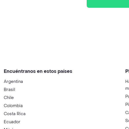
Encuéntranos en estos países
P
Argentina
H
m
Brasil
P
Chile
P
Colombia
C
Costa Rica
S
Ecuador
C