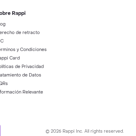
obre Rappi
log
erecho de retracto
IC
érminos y Condiciones
appi Card
olíticas de Privacidad
ratamiento de Datos
QRs
nformación Relevante
ry
©
2026
Rappi Inc. All rights reserved.