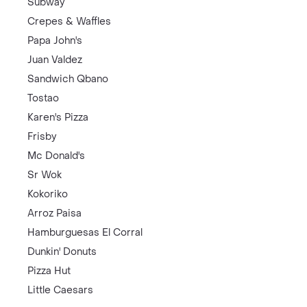
Subway
Crepes & Waffles
Papa John's
Juan Valdez
Sandwich Qbano
Tostao
Karen's Pizza
Frisby
Mc Donald's
Sr Wok
Kokoriko
Arroz Paisa
Hamburguesas El Corral
Dunkin' Donuts
Pizza Hut
Little Caesars