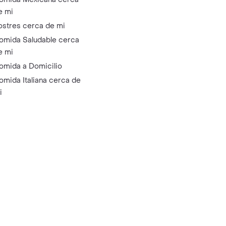
e mi
ostres cerca de mi
omida Saludable cerca
e mi
omida a Domicilio
omida Italiana cerca de
i