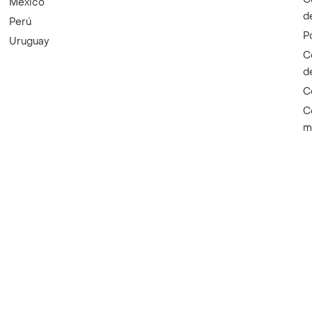
México
d
Perú
P
Uruguay
C
d
C
C
m