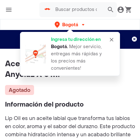
Bogotá
Regístrate
¿Nuevo en Rappi?
y disfruta de
Ingresa tu dirección en
envíos gratis por semanas
Aplican TyC
Bogotá
.
Mejor servicio,
entregas más rápidas y
los precios más
Aceite Labial Lip Oil Durazno
convenientes!
Anyeluz X 5 Ml
Agotado
Información del producto
Lip Oil es un aceite labial que transforma tus labios
en color, aroma y el sabor del durazno. Este producto
combina hidratación intensa y un acabado brillante