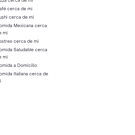
izza cerca de mi
afé cerca de mi
ushi cerca de mi
omida Mexicana cerca
e mi
ostres cerca de mi
omida Saludable cerca
e mi
omida a Domicilio
omida Italiana cerca de
i