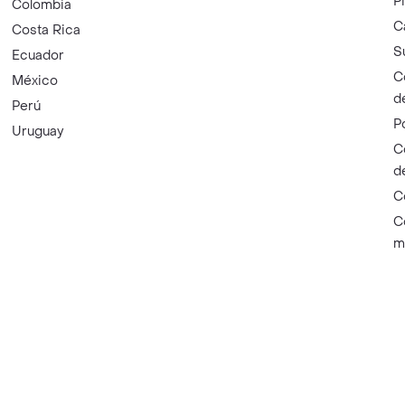
P
Colombia
C
Costa Rica
S
Ecuador
C
México
d
Perú
P
Uruguay
C
d
C
C
m