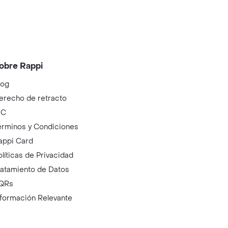
obre Rappi
log
erecho de retracto
IC
érminos y Condiciones
appi Card
olíticas de Privacidad
ratamiento de Datos
QRs
nformación Relevante