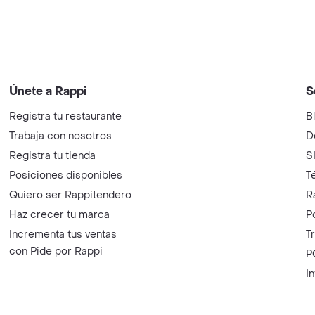
Únete a Rappi
S
Registra tu restaurante
B
Trabaja con nosotros
D
Registra tu tienda
S
Posiciones disponibles
T
Quiero ser Rappitendero
R
Haz crecer tu marca
P
Incrementa tus ventas
T
con Pide por Rappi
P
I