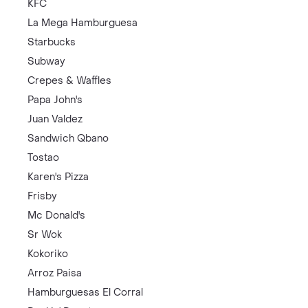
KFC
La Mega Hamburguesa
Starbucks
Subway
Crepes & Waffles
Papa John's
Juan Valdez
Sandwich Qbano
Tostao
Karen's Pizza
Frisby
Mc Donald's
Sr Wok
Kokoriko
Arroz Paisa
Hamburguesas El Corral