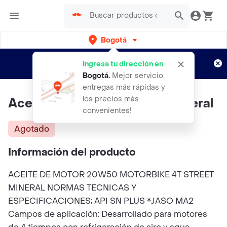
Bogotá
Regístrate
¿Nuevo en Rappi?
y disfruta de
Ingresa tu dirección en
envíos gratis por semanas
Aplican TyC
Bogotá
.
Mejor servicio,
entregas más rápidas y
los precios más
Aceite Liqui Moly 20w-50 Mineral
convenientes!
Agotado
Información del producto
ACEITE DE MOTOR 20W50 MOTORBIKE 4T STREET
MINERAL NORMAS TECNICAS Y
ESPECIFICACIONES; API SN PLUS *JASO MA2
Campos de aplicación: Desarrollado para motores