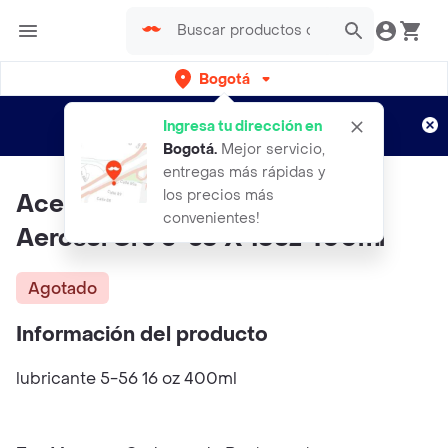
Bogotá
Regístrate
¿Nuevo en Rappi?
y disfruta de
Ingresa tu dirección en
envíos gratis por semanas
Aplican TyC
Bogotá
.
Mejor servicio,
entregas más rápidas y
los precios más
Aceite Lubricante Penetrante
convenientes!
Aerosol Crc 5-56 X 16oz 400ml
Agotado
Información del producto
lubricante 5-56 16 oz 400ml