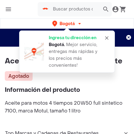
Bogotá
Regístrate
¿Nuevo en Rappi?
y disfruta de
Ingresa tu dirección en
envíos gratis por semanas
Aplican TyC
Bogotá
.
Mejor servicio,
entregas más rápidas y
los precios más
Aceite Motul 7100 20w50 Aceite
convenientes!
Agotado
Información del producto
Aceite para motos 4 tiempos 20W50 full sintetico
7100, marca Motul, tamaño 1 litro
Top Marcas y Cadenas de Restaurantes