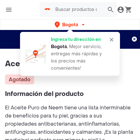
Bogotá
Regístrate
¿Nuevo en Rappi?
y disfruta de
Ingresa tu dirección en
envíos gratis por semanas
Aplican TyC
Bogotá
.
Mejor servicio,
entregas más rápidas y
los precios más
Aceite Puro De Neem 30ml
convenientes!
Agotado
Información del producto
El Aceite Puro de Neem tiene una lista interminable
de beneficios para tu piel, gracias a sus
propiedades antibacterianas, antiinflamatorias,
antifúngicas, antioxidantes y calmantes. ¡Es la planta