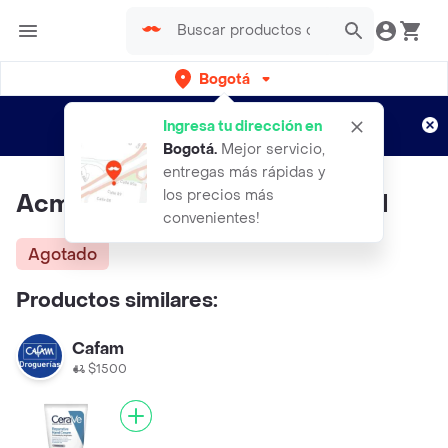
Bogotá
Regístrate
¿Nuevo en Rappi?
y disfruta de
Ingresa tu dirección en
envíos gratis por semanas
Aplican TyC
Bogotá
.
Mejor servicio,
entregas más rápidas y
los precios más
Acm Seboregulador Boréade M
convenientes!
Agotado
Productos similares:
Cafam
$1500