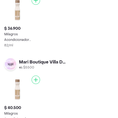
$ 36.900
Milagros
Acondicionador
Herbal
82/ml
Mari Boutique Villa Del Prado
$5500
$ 40.500
Milagros