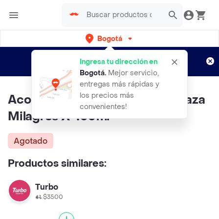
Bogotá
Regístrate
¿Nuevo en Rappi?
y disfruta de
Ingresa tu dirección en
envíos gratis por semanas
Aplican TyC
Bogotá
.
Mejor servicio,
entregas más rápidas y
los precios más
Acondicionador De Arroz Y Linaza
convenientes!
Milagros X 450ml
Agotado
Productos similares:
Turbo
$3500