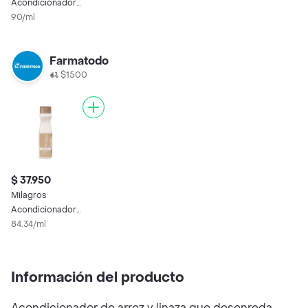
Acondicionador
Herbal
90/ml
Farmatodo
$1500
$ 37.950
Milagros
Acondicionador
Herbal
84.34/ml
Información del producto
Acondicionador de arroz y linaza que desenreda