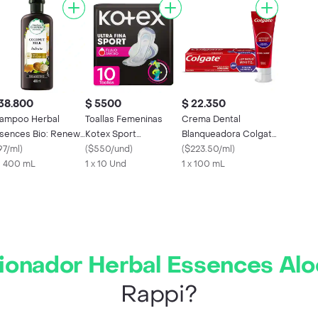
38.800
$ 5500
$ 22.350
ampoo Herbal
Toallas Femeninas
Crema Dental
sences Bio: Renew
Kotex Sport
Blanqueadora Colgate
che de Coco 400
97/ml
)
Ultradelgadas 10
(
$550/und
)
Luminous White 100
(
$223.50/ml
)
L
X 400 mL
Unidades
1 x 10 Und
mL
1 x 100 mL
ionador Herbal Essences Al
Rappi?