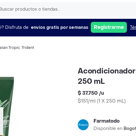
Registrarme
i?
Disfruta de
envíos gratis por semanas
Té
iian Tropic
,
Trident
Acondicionador
250 mL
$ 37.750
/
u
$151/ml
(
1 X 250 mL
)
Farmatodo
Disponible en
Bogo