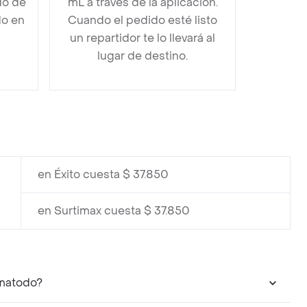
do de
mL a través de la aplicación.
do en
Cuando el pedido esté listo
un repartidor te lo llevará al
lugar de destino.
en Éxito cuesta $ 37.850
en Surtimax cuesta $ 37.850
rmatodo?