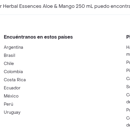
r Herbal Essences Aloe & Mango 250 mL puedo encontra
Encuéntranos en estos países
P
Argentina
H
m
Brasil
P
Chile
P
Colombia
C
Costa Rica
S
Ecuador
C
México
d
Perú
P
Uruguay
C
d