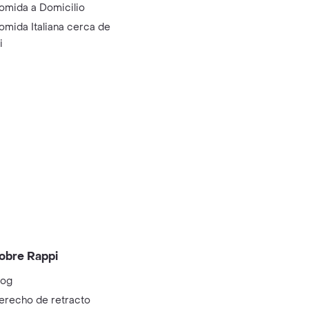
omida a Domicilio
omida Italiana cerca de
i
obre Rappi
log
erecho de retracto