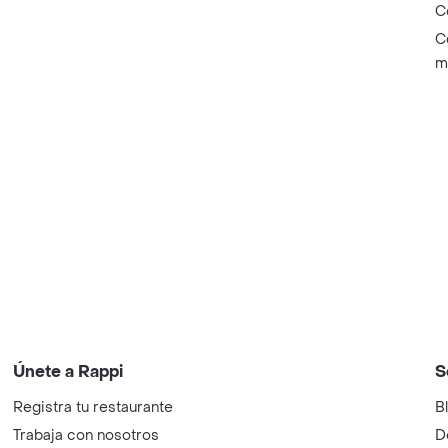
C
C
m
Únete a Rappi
S
Registra tu restaurante
B
Trabaja con nosotros
D