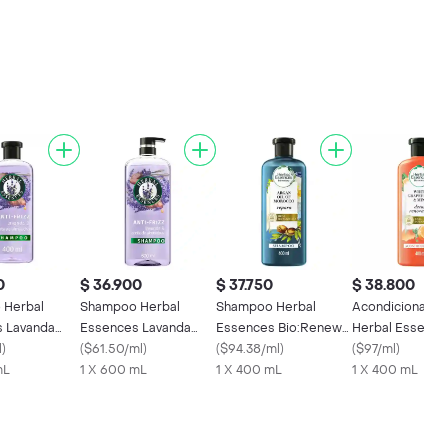
0
$ 36.900
$ 37.750
$ 38.800
 Herbal
Shampoo Herbal
Shampoo Herbal
Acondicionador
 Lavanda
Essences Lavanda
Essences Bio:Renew
Herbal Essence
l
)
600 mL
(
$61.50/ml
)
Aceite de Argan de
(
$94.38/ml
)
Bio:Renew Toron
(
$97/ml
)
mL
1 X 600 mL
Marruecos Champu
1 X 400 mL
Menta Rinse 40
1 X 400 mL
400 ml