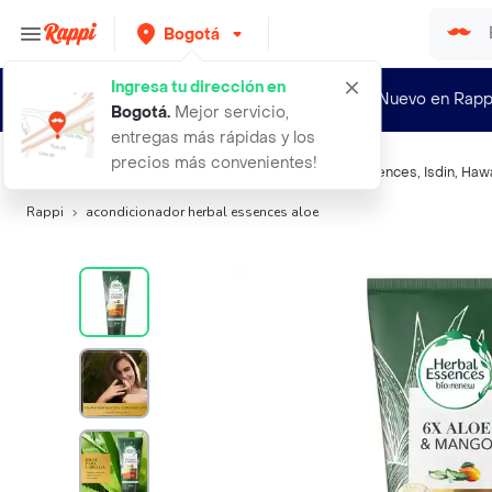
Bogotá
Ingresa tu dirección en
¿Nuevo en Rapp
Bogotá
.
Mejor servicio,
entregas más rápidas y los
precios más convenientes!
Búsquedas relacionadas:
Acondicionador
,
Herbal Essences
,
Isdin
,
Hawa
Rappi
acondicionador herbal essences aloe