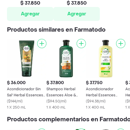
$ 37.850
$ 37.850
Agregar
Agregar
Productos similares en Farmatodo
$ 36.000
$ 37.800
$ 37.750
$ 
Acondicionador Sin
Shampoo Herbal
Acondicionador
Ac
Sal' Herbal Essences
Essences Aloe &
Herbal Essences
He
Nutre e Hidrata 250
(
$144/ml
)
Mango 400 mL
(
$94.50/ml
)
Bio:Renew Manzanilla
(
$94.38/ml
)
Ac
(
$
mL
1 X 250 mL
1 X 400 mL
400 ml
1 X 400 mL
m
1 
Productos complementarios en Farmatod