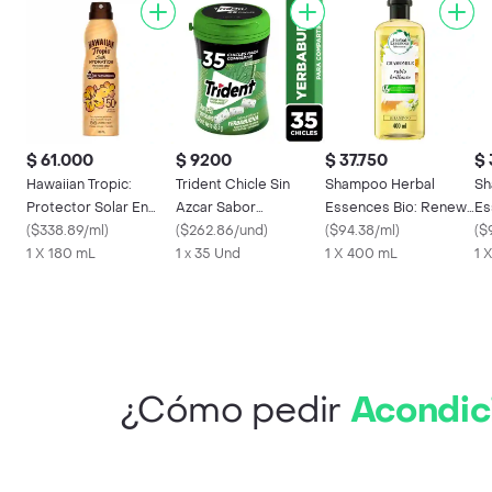
$ 61.000
$ 9200
$ 37.750
$ 
Hawaiian Tropic:
Trident Chicle Sin
Shampoo Herbal
Sh
Protector Solar En
Azcar Sabor
Essences Bio: Renew
Es
Spray Silk Fps50+
(
$338.89/ml
)
Yerbabuena 35 Und
(
$262.86/und
)
Manzanilla 400 mL
(
$94.38/ml
)
Le
(
$
1 X 180 mL
1 x 35 Und
1 X 400 mL
m
1 
¿Cómo pedir
Acondic