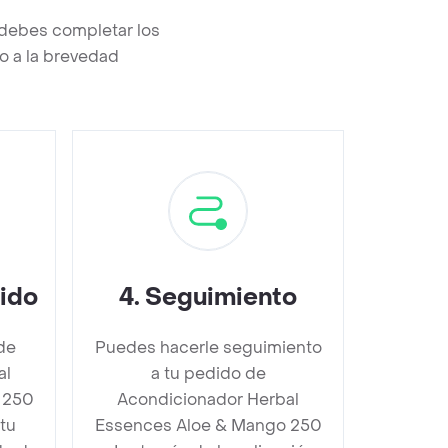
debes completar los
o a la brevedad
dido
4
.
Seguimiento
de
Puedes hacerle seguimiento
al
a tu pedido de
 250
Acondicionador Herbal
tu
Essences Aloe & Mango 250