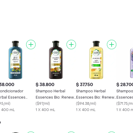
38.000
$ 38.800
$ 37.750
$ 28.70
ondicionador
Shampoo Herbal
Shampoo Herbal
Shampoo
rbal Essences
Essences Bio: Renew
Essences Bio: Renew
Essences
eite de Argan 400
95/ml
)
Leche de Coco 400
(
$97/ml
)
Manzanilla 400 mL
(
$94.38/ml
)
400 mL
(
$71.75/m
L
X 400 mL
mL
1 X 400 mL
1 X 400 mL
1 X 400 
o