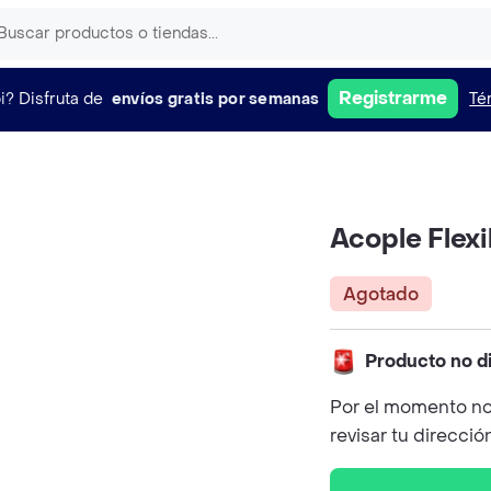
Registrarme
i?
Disfruta de
envíos gratis por semanas
Té
Acople Flex
Agotado
Producto no d
Por el momento no
revisar tu direcció