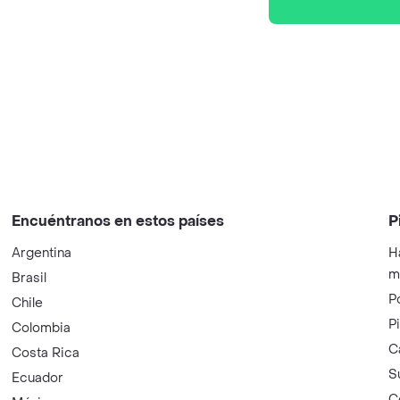
Encuéntranos en estos países
P
Argentina
H
m
Brasil
P
Chile
P
Colombia
C
Costa Rica
S
Ecuador
C