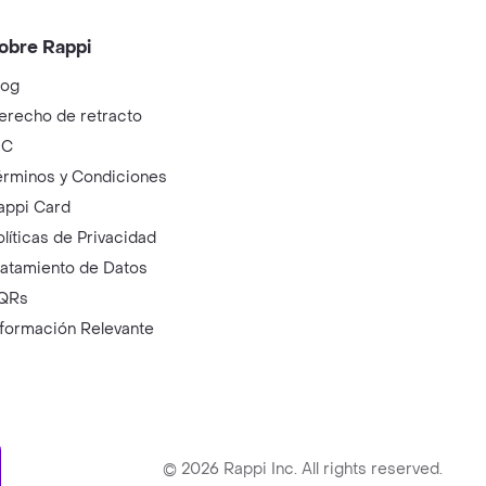
obre Rappi
log
erecho de retracto
IC
érminos y Condiciones
appi Card
olíticas de Privacidad
ratamiento de Datos
QRs
nformación Relevante
ry
©
2026
Rappi Inc. All rights reserved.