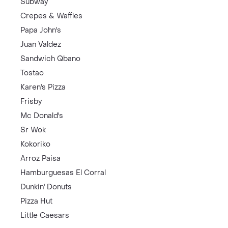
Subway
Crepes & Waffles
Papa John's
Juan Valdez
Sandwich Qbano
Tostao
Karen's Pizza
Frisby
Mc Donald's
Sr Wok
Kokoriko
Arroz Paisa
Hamburguesas El Corral
Dunkin' Donuts
Pizza Hut
Little Caesars