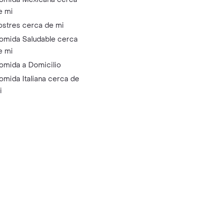
e mi
ostres cerca de mi
omida Saludable cerca
e mi
omida a Domicilio
omida Italiana cerca de
i