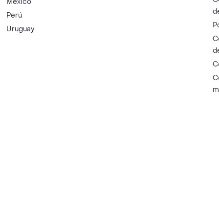
México
d
Perú
P
Uruguay
C
d
C
C
m