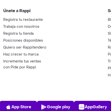
Únete a Rappi
S
Registra tu restaurante
B
Trabaja con nosotros
D
Registra tu tienda
S
Posiciones disponibles
T
Quiero ser Rappitendero
R
Haz crecer tu marca
P
Incrementa tus ventas
T
con Pide por Rappi
P
I
App Store
Play Store
AppGalle
App Store
Google play
AppGallery