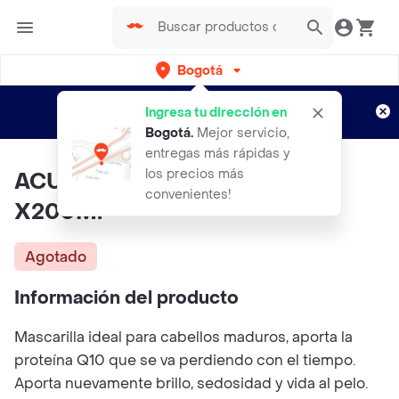
Bogotá
Regístrate
¿Nuevo en Rappi?
y disfruta de
Ingresa tu dirección en
envíos gratis por semanas
Aplican TyC
Bogotá
.
Mejor servicio,
entregas más rápidas y
los precios más
ACURE Mascarilla Bon Q10
convenientes!
X200Ml
Agotado
Información del producto
Mascarilla ideal para cabellos maduros, aporta la
proteína Q10 que se va perdiendo con el tiempo.
Aporta nuevamente brillo, sedosidad y vida al pelo.