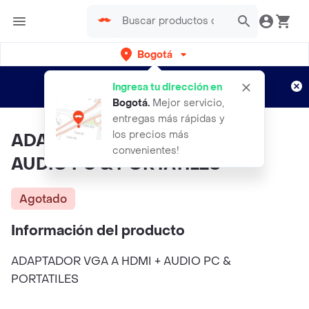
Bogotá
Regístrate
¿Nuevo en Rappi?
y disfruta de
Ingresa tu dirección en
envíos gratis por semanas
Aplican TyC
Bogotá
.
Mejor servicio,
entregas más rápidas y
los precios más
ADAPTADOR VGA A HDMI +
convenientes!
AUDIO PC & PORTATILES
Agotado
Información del producto
ADAPTADOR VGA A HDMI + AUDIO PC &
PORTATILES