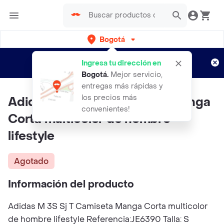
Bogotá
Regístrate
¿Nuevo en Rappi?
y disfruta de
Ingresa tu dirección en
envíos gratis por semanas
Aplican TyC
Bogotá
.
Mejor servicio,
entregas más rápidas y
los precios más
Adidas M 3S Sj T Camiseta Manga
convenientes!
Corta multicolor de hombre
lifestyle
Agotado
Información del producto
Adidas M 3S Sj T Camiseta Manga Corta multicolor
de hombre lifestyle Referencia:JE6390 Talla: S