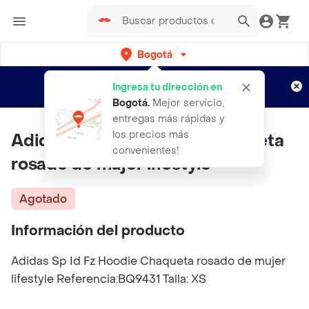
Bogotá
Regístrate
¿Nuevo en Rappi?
y disfruta de
Ingresa tu dirección en
envíos gratis por semanas
Aplican TyC
Bogotá
.
Mejor servicio,
entregas más rápidas y
los precios más
Adidas Sp Id Fz Hoodie Chaqueta
convenientes!
rosado de mujer lifestyle
Agotado
Información del producto
Adidas Sp Id Fz Hoodie Chaqueta rosado de mujer
lifestyle Referencia:BQ9431 Talla: XS