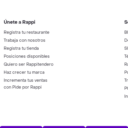
Únete a Rappi
S
Registra tu restaurante
B
Trabaja con nosotros
D
Registra tu tienda
S
Posiciones disponibles
T
Quiero ser Rappitendero
R
Haz crecer tu marca
P
Incrementa tus ventas
T
con Pide por Rappi
P
I