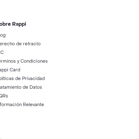
obre Rappi
log
erecho de retracto
IC
érminos y Condiciones
appi Card
olíticas de Privacidad
ratamiento de Datos
QRs
nformación Relevante