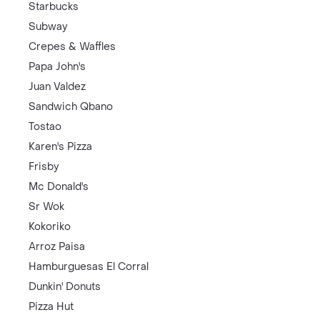
Starbucks
Subway
Crepes & Waffles
Papa John's
Juan Valdez
Sandwich Qbano
Tostao
Karen's Pizza
Frisby
Mc Donald's
Sr Wok
Kokoriko
Arroz Paisa
Hamburguesas El Corral
Dunkin' Donuts
Pizza Hut