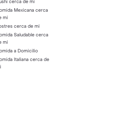
ushi cerca de mi
omida Mexicana cerca
e mi
ostres cerca de mi
omida Saludable cerca
e mi
omida a Domicilio
omida Italiana cerca de
i