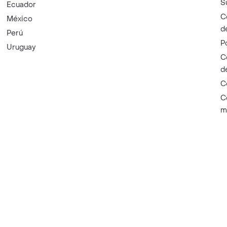
S
Ecuador
C
México
d
Perú
P
Uruguay
C
d
C
C
m