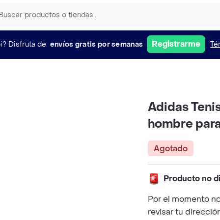
Registrarme
i?
Disfruta de
envíos gratis por semanas
Té
Adidas Teni
hombre para
Agotado
Producto no d
Por el momento no
revisar tu direcció