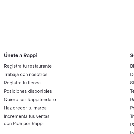
Únete a Rappi
S
Registra tu restaurante
B
Trabaja con nosotros
D
Registra tu tienda
S
Posiciones disponibles
T
Quiero ser Rappitendero
R
Haz crecer tu marca
P
Incrementa tus ventas
T
con Pide por Rappi
P
I