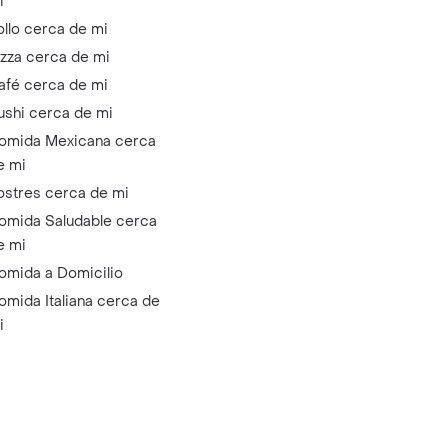
i
ollo cerca de mi
izza cerca de mi
afé cerca de mi
ushi cerca de mi
omida Mexicana cerca
e mi
ostres cerca de mi
omida Saludable cerca
e mi
omida a Domicilio
omida Italiana cerca de
i