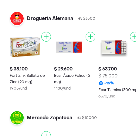
Droguería Alemana
$3500
$ 38.100
$ 29.600
$ 63.700
Fort Zink Sulfato de
Ecar Ácido Fólico (5
$ 75.000
Zinc (20 mg)
mg)
-
15
%
1905/und
1480/und
Ecar Tiamina (300 m
6370/und
Mercado Zapatoca
$10000