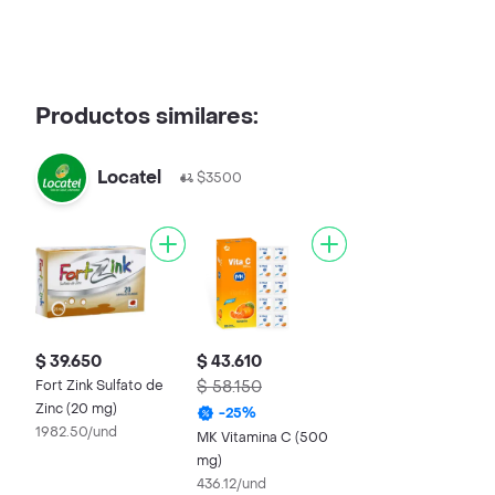
Productos similares:
Locatel
$3500
$ 39.650
$ 43.610
Fort Zink Sulfato de
$ 58.150
Zinc (20 mg)
-
25
%
1982.50/und
MK Vitamina C (500
mg)
436.12/und