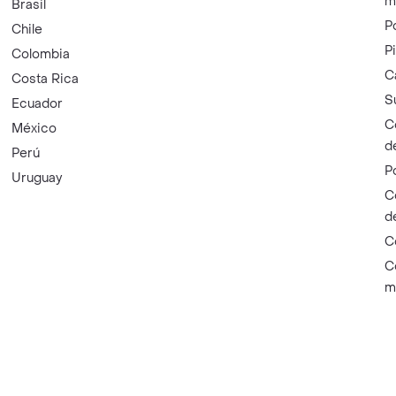
m
Brasil
P
Chile
P
Colombia
C
Costa Rica
S
Ecuador
C
México
d
Perú
P
Uruguay
C
d
C
C
m