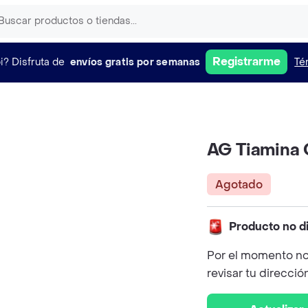
Registrarme
i?
Disfruta de
envíos gratis por semanas
Té
AG Tiamina 
Agotado
Producto no d
Por el momento no
revisar tu direcció