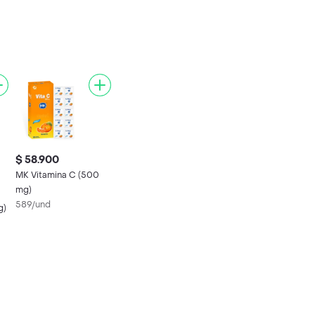
$ 58.900
MK Vitamina C (500
mg)
589/und
g)