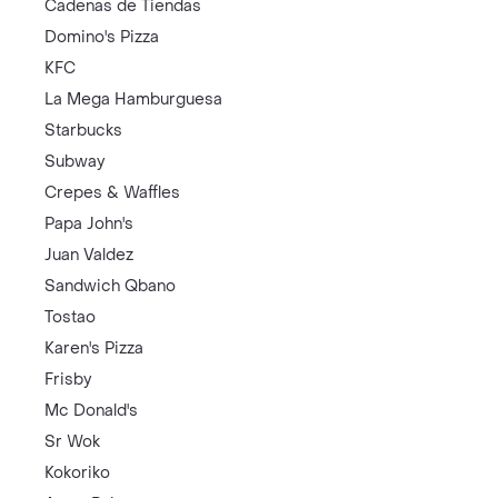
Cadenas de Tiendas
Domino's Pizza
KFC
La Mega Hamburguesa
Starbucks
Subway
Crepes & Waffles
Papa John's
Juan Valdez
Sandwich Qbano
Tostao
Karen's Pizza
Frisby
Mc Donald's
Sr Wok
Kokoriko