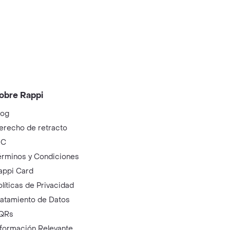
obre Rappi
log
erecho de retracto
IC
érminos y Condiciones
appi Card
olíticas de Privacidad
ratamiento de Datos
QRs
nformación Relevante